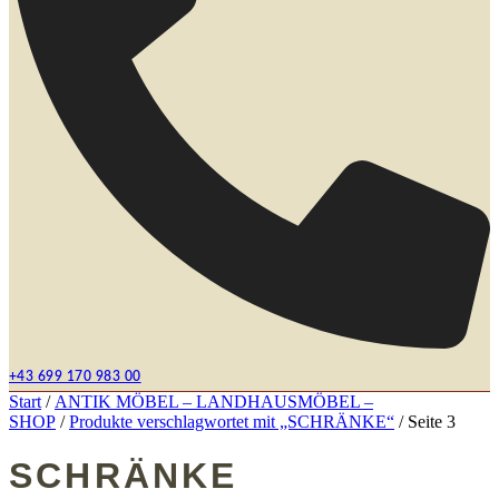
+43 699 170 983 00
Start
/
ANTIK MÖBEL – LANDHAUSMÖBEL –
SHOP
/
Produkte verschlagwortet mit „SCHRÄNKE“
/ Seite 3
SCHRÄNKE