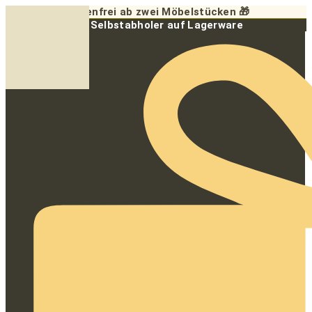
Zum
🎁 Versandkostenfrei ab zwei Möbelstücken 🎁
Inhalt
10 % Rabatt für Selbstabholer auf Lagerware
springen