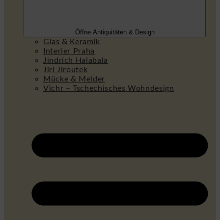
Öffne Antiquitäten & Design
Glas & Keramik
Interier Praha
Jindrich Halabala
Jiri Jiroutek
Mücke & Melder
Vichr – Tschechisches Wohndesign