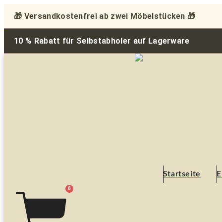
Zum
🎁 Versandkostenfrei ab zwei Möbelstücken 🎁
Inhalt
springen
10 % Rabatt für Selbstabholer auf Lagerware
Startseite
E
0